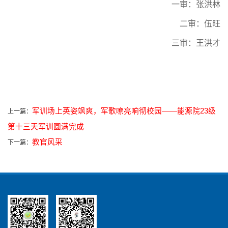
一审：张洪林
二审：伍旺
三审：王洪才
军训场上英姿飒爽，军歌嘹亮响彻校园——能源院23级
上一篇：
第十三天军训圆满完成
教官风采
下一篇：