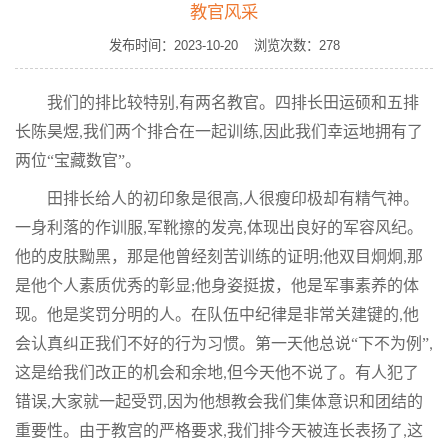
教官风采
发布时间：2023-10-20 浏览次数：
278
我们的排比较特别
有两名教官。四排长田运硕和五排
,
长陈昊煜
我们两个排合在一起训练
因此我们幸运地拥有了
,
,
两位“宝藏数官”。
田排长给人的初印象是很高
人很瘦印极却有精气神。
,
一身利落的作训服
军靴擦的发亮
体现出良好的军容风纪。
,
,
他的皮肤黝黑，那是他曾经刻苦训练的证明
他双目炯炯
那
;
,
是他个人素质优秀的彰显
他身姿挺拔，他是军事素养的体
;
现。他是奖罚分明的人。在队伍中纪律是非常关建键的
他
,
会认真纠正我们不好的行为习惯。第一天他总说“下不为例”
,
这是给我们改正的机会和余地
但今天他不说了。有人犯了
,
错误
大家就一起受罚
因为他想教会我们集体意识和团结的
,
,
重要性。由于教宫的严格要求
我们排今天被连长表扬了
这
,
,