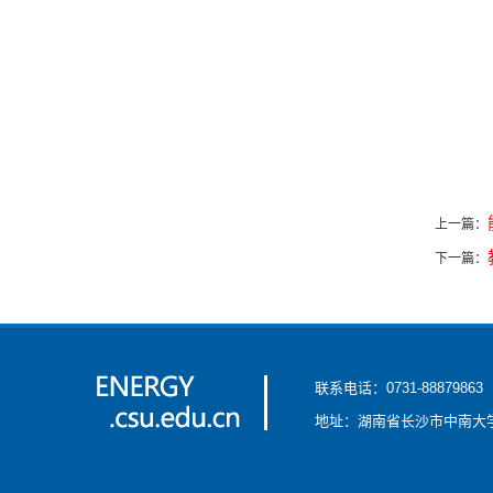
上一篇：
下一篇：
联系电话：0731-88879863
地址：湖南省长沙市中南大