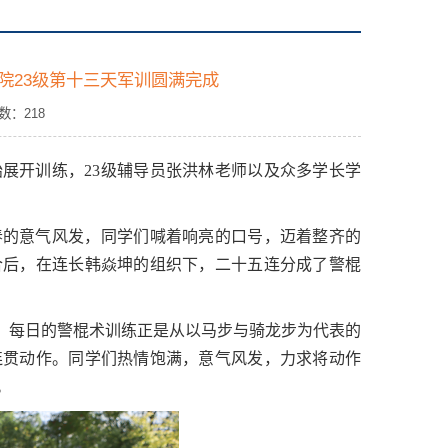
院23级第十三天军训圆满完成
次数：
218
始展开训练，23级辅导员张洪林老师以及众多学长学
春的意气风发，同学们喊着响亮的口号，迈着整齐的
合后，在连长韩焱坤的组织下，二十五连分成了警棍
少，每日的警棍术训练正是从以马步与骑龙步为代表的
连贯动作。同学们热情饱满，意气风发，力求将动作
。