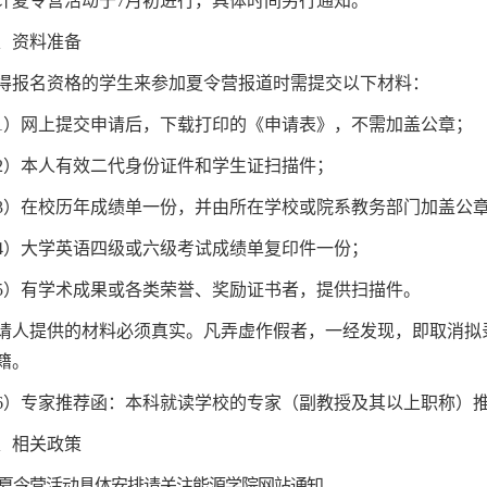
计
夏令营活动于
7
月初
进行，具体时间另行通知。
、资料准备
得报名资格的学生
来参加夏令营报道时需提交
以下材料
：
1
）网上提交申请后，下载打印的《申请表》，不需加盖公章；
2
）本人有效二代身份证件和学生证扫描件；
3
）在校历年成绩单一份，并由所在学校或院系教务部门加盖公
4
）大学英语四级或六级考试成绩单复印件一份；
5
）有学术成果或各类荣誉、奖励证书者，提供扫描件。
请人提供的材料必须真实。凡弄虚作假者，一经发现，即取消拟
籍。
6
）
专家推荐函
：
本科就读学校的专家（副教授及其以上职称）
、
相关政策
夏令营活动具体安排请关注能源学院网站通知
。