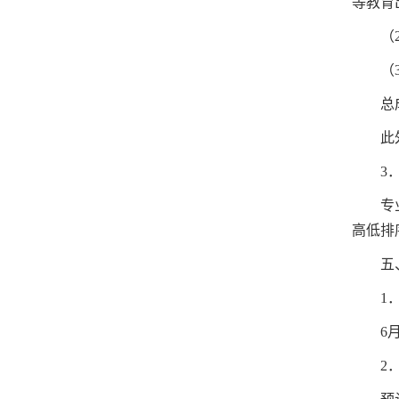
等教育
（
（
总
此
3
专
高低排
五
1
6
2