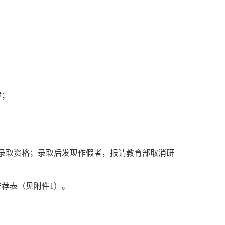
章；
录取资格；录取后发现作假者，报请教育部取消研
推荐表（见附件
1
）
。