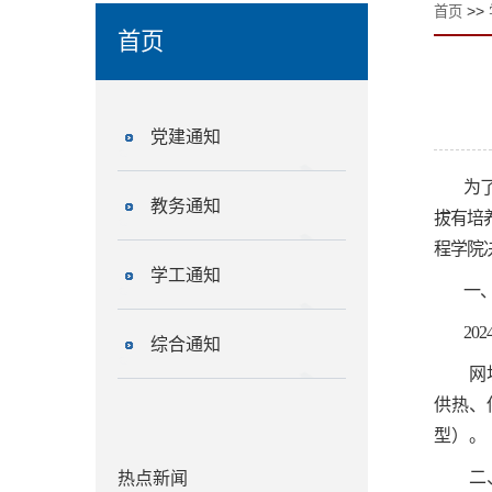
>>
首页
首页
党建通知
为
教务通知
拔有培
程学院
学工通知
一
202
综合通知
网
供热、
型）。
二
热点新闻