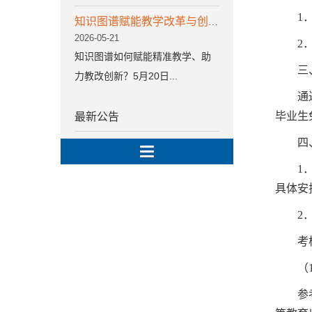
1
知识图谱赋能教学改革与创新专题分享会顺利举行
2026-05-21
2
知识图谱如何赋能精准教学、助
三
力教改创新？5月20日...
通
毕业生
最新公告
四
1
具体安
2
考
（
参