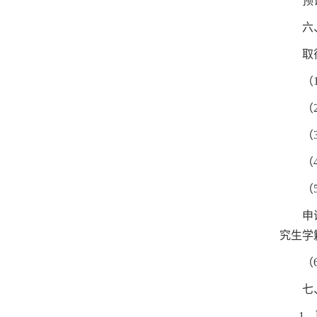
预
六
取
（
（
（
（
（
申
究生学
（
七
1
．