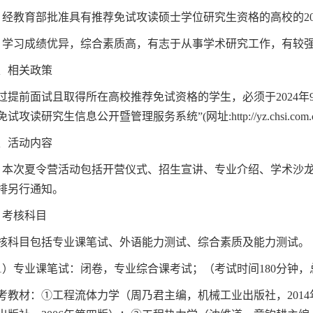
．
经教育部批准具有推荐免试攻读硕士学位研究生资格的高校的
2
．
学习成绩优异，综合素质高，有志于从事学术研究工作，有较
、相关政策
过提前面试且取得所在高校推荐免试资格的学生，必须于
202
4
年
免试攻读研究生信息公开暨管理服务系统
”(
网址
:http://yz.chsi.com
、
活动内容
．
本次夏令营活动包括开营仪式、招生宣讲、专业介绍、学术沙
排另行通知。
．考核科目
核科目包括专业
课笔试
、外语能力测试、综合素质及能力测试。
1
）
专业课笔试：闭卷，专业综合课考试；（考试时间
180
分钟，
考教材：
①
工程流体力学（周乃君主编，机械工业出版社，
2014