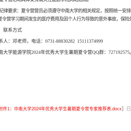
纪律要求：夏令营营员必须遵守中南大学的相关规定，按照统一安排
夏令营学习期间发生的医疗费用及因个人行为导致的意外事故，保险
、联系方式
系人：邓
老师
，电话：
0731-88830282 15111374999
南大学能源学院
2024
年
优秀大学生
暑期
夏令营
QQ
群：
727192575
】已
附件1：中南大学2024年优秀大学生暑期夏令营专家推荐表.docx