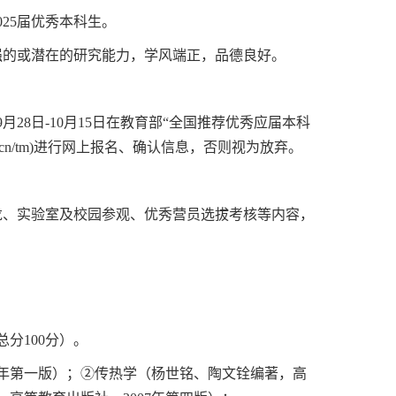
02
5
届优秀本科生。
强的或潜在的研究能力，学风端正，品德良好。
9
月
28
日
-10
月
15
日在教育部
“
全国推荐优秀应届本科
.cn/tm)
进行网上报名、确认
信息
，否则视为放弃。
龙、实验室及校园参观、优秀营员选拔考核等内容，
总分
1
0
0
分
）。
年第一版）；
②
传热学（杨世铭、陶文铨编著，高