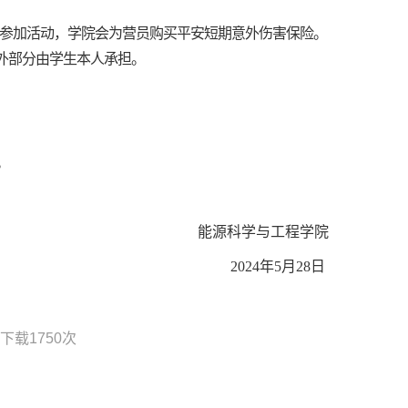
参加活动，
学院会为营员购买平安短期意外伤害保险。
外部分由学生本人承担。
。
能源科学与工程学院
202
4
年
5
月
28
日
下载
1750
次