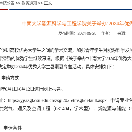
>>
>> 正文
学院公告
教务通知
中南大学能源科学与工程学院关于举办“2024年
发布时间：2024-05-28 作者： 来源
了促进高校优秀大学生之间的学术交流，加强青年学生对能源科学发
养潜质的优秀学生继续深造，根据《
关于举办
“
中南大学
202
4
年优秀大
决定举办
202
4
年优秀大学生
暑期夏令营
活动，具体安排如下：
、申请方式
4
年
6
月
1
日
-6
月
12
日进行网上报名。
址：
https://yjszsgl.csu.edu.cn/zsgl2025/tmsgl/default.aspx
申请专业
供燃气、通风及空调工程（
081404
，学术型）；新能源与储能（
、申请条件