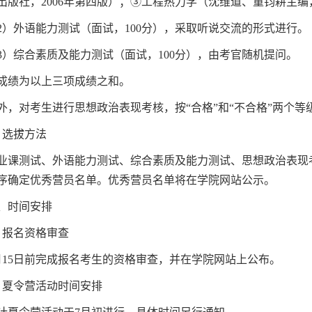
出版社，
2006
年第四版）；
③
工程热力学（沈维道、童钧耕主编
2
）外语能力测试（面试，
100
分），采取听说交流的形式进行。
3
）综合素质及能力测试（面试，
100
分），由考官随机提问。
成绩为以上三项成绩之和。
外，对考生进行思想政治表现考核，按
“
合格
”
和
“
不合格
”
两个等
．
选拔方法
业课测试、外语能力测试、综合素质及能力测试、思想政治表现
序确定
优秀营员
名单。
优秀营员
名单将在学院网站公示。
、时间安排
．报名资格审查
月
15
日前完成报名考生的资格审查，并在学院网站上公布。
．
夏令营活动时间安排