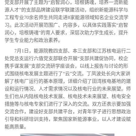
党支部开展了主题为“启智润心，培根铸魂，培养一流新能
源人才”的支部品牌建设联学联建活动，组织新能源科学与
工程专业70余名师生共同走进8家能源领域知名企业交流学
习。此次活动开展范围广、内容多，以具体实践落实“启智
润心，培根铸魂”的育人要求，深层次助力学生成长，提升
学生专业能力和政治素养。
7月1日，能源院教四支部、本三支部和江苏核电运行二
处党总支运行六值党支部联合开展“支部共建促协同，校企
携手谋发展”支部交流研学座谈会，以线上报告与讨论的形
式围绕核电发展主题进行了“云”交流。丁凤波处长向大家讲
解了核电厂运行的基本原理，详细介绍了田湾核电基地的建
设和运行情况、人才需求情况以及核电行业的未来展望。师
生们也从内陆核电技术发展、核电技术未来展望、核电安全
措施等与核电专家们进行了深入的交流。双方还表示要加强
交流合作，建设好支部共建平台，对青年学子进行思想政治
引导和科研培训支持，聚焦国家新能源事业，以人才建设赋
能高质量。