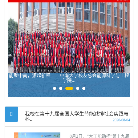
获佳
能聚中南，源起新程——中南大学校友总会能源科学与工程
中
学院...
我校在第十九届全国大学生节能减排社会实践与
科...
2026-08-04
8月2日，“大工能动杯”第十九届